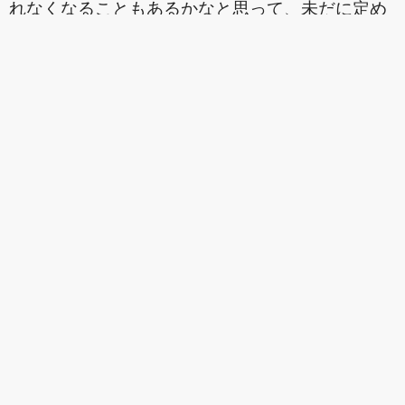
れなくなることもあるかなと思って、未だに定め
ていません。
これの意味するところは、私も日本法以外には縛
られないんですが、利用者も日本法以外には縛ら
れないため、お互いある程度やりたい放題ではあ
りますね。
利用規約ってのは利用者だけを縛るものかと思い
きや、管理者をも縛るものなんですね。
たとえば私が有料でホスティングサービスを始め
るのなら、金銭上のトラブルなどがあっては嫌な
ので、必ず定めるところですが、今回に限っては
あくまで無料でベータ提供をするつもりでしたの