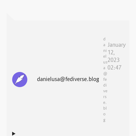
d
January
a
ni
12,
el
2023
us
02:47
a
@
danielusa@fediverse.blog
fe
di
ve
rs
e.
bl
o
g