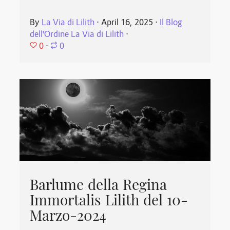
By
La Via di Lilith
⋅
April 16, 2025
⋅
Il Blog
dell'Ordine La Via di Lilith
⋅
0
⋅
0
Barlume della Regina
Immortalis Lilith del 10-
Marzo-2024