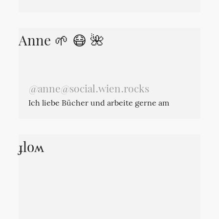
trotz Ruhrgebiet. Versucht, Studierenden
CAD und Python beizubringen.
Anne 🌱 😷 🌺
@anne@social.wien.rocks
Ich liebe Bücher und arbeite gerne am
Computer 📚
ɟloʍ