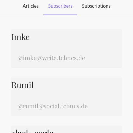
Articles
Subscribers
Subscriptions
Imke
@imke@write.tchncs.de
Rumil
@rumil@social.tchncs.de