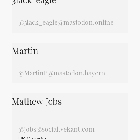
3lack-eagle
@3lack_eagle@mastodon.online
Martin
@MartinB@mastodon.bayern
Mathew Jobs
@jobs@social.vekant.com
HR Manager