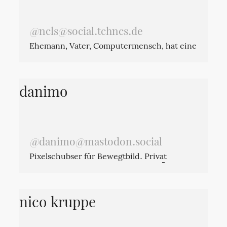
Schnittstellen von Tanz, Klang und
Architektur.
@ncls@social.tchncs.de
Hier auf Social.Solibre bin ich Hausmeister.
Ehemann, Vater, Computermensch, hat eine
Schwäche für alles nerdige
danimo
@danimo@mastodon.social
Pixelschubser für Bewegtbild. Privat
meistens mürrisch. F84.5. Antifa. 🌈
nico kruppe